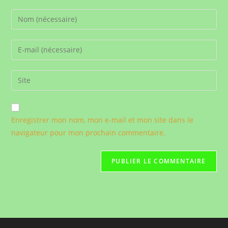
Enter
your
name
Enter
or
your
username
email
Saisir
to
address
l’URL
comment
to
de
comment
votre
Enregistrer mon nom, mon e-mail et mon site dans le
site
navigateur pour mon prochain commentaire.
(facultatif)