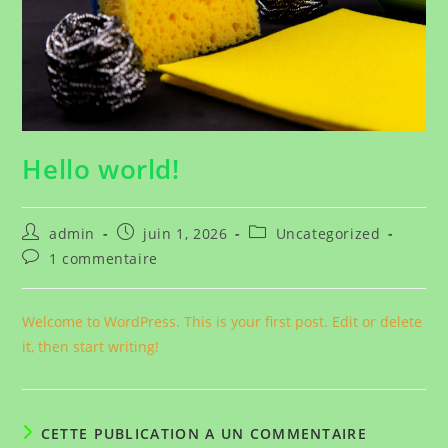
Hello world!
Auteur/autrice
Publication
Post
admin
juin 1, 2026
Uncategorized
de
publiée :
category:
Commentaires
1 commentaire
la
de
publication :
la
publication :
Welcome to WordPress. This is your first post. Edit or delete
it, then start writing!
CETTE PUBLICATION A UN COMMENTAIRE