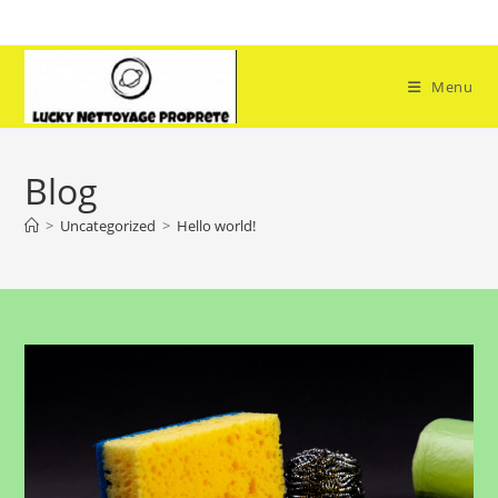
Skip
to
content
Menu
Blog
>
Uncategorized
>
Hello world!